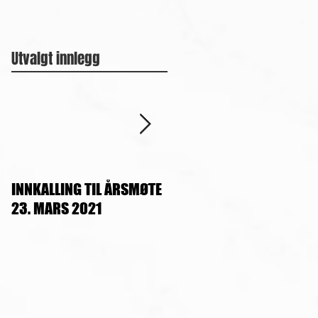
Utvalgt innlegg
INNKALLING TIL ÅRSMØTE
OPPDATERT TIMEPLAN, se
23. MARS 2021
www.tangun-
tkd.no/treningstider