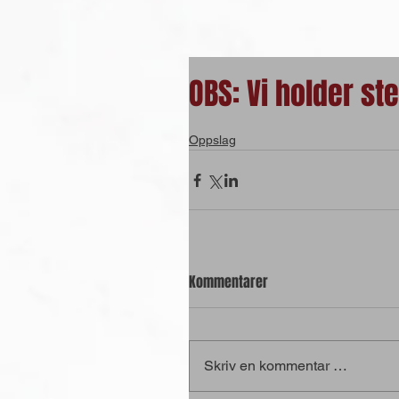
OBS: Vi holder st
Oppslag
Kommentarer
Skriv en kommentar …