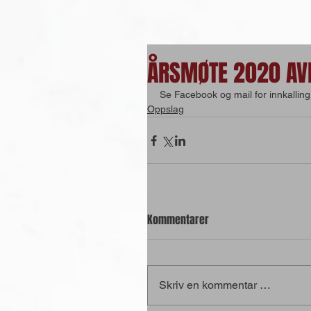
ÅRSMØTE 2020 AV
Se Facebook og mail for innkalling
Oppslag
Kommentarer
Skriv en kommentar …