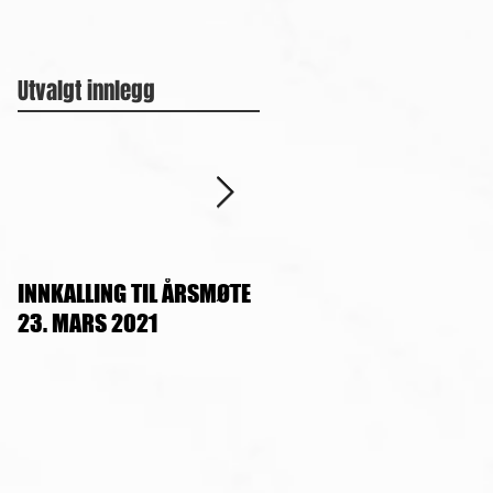
Utvalgt innlegg
INNKALLING TIL ÅRSMØTE
OPPDATERT TIMEPLAN, se
23. MARS 2021
www.tangun-
tkd.no/treningstider