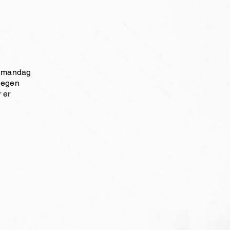
er mandag
i egen
 er