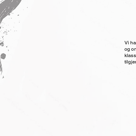
Vi ha
og on
klass
tilgj