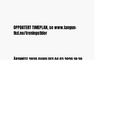
OPPDATERT TIMEPLAN, se www.tangun-
tkd.no/treningstider
ÅRSMØTE 2020 AVHOLDES 04.03.2020 18:30
VI STARTER MED VANLIG TIMEPLAN 19/8
SOMMERTRENING TIRSDAG OG TORSDAG 18:00-
19:30